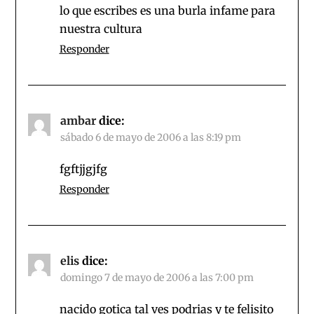
lo que escribes es una burla infame para
nuestra cultura
Responder
ambar
dice:
sábado 6 de mayo de 2006 a las 8:19 pm
fgftjjgjfg
Responder
elis
dice:
domingo 7 de mayo de 2006 a las 7:00 pm
nacido gotica tal ves podrias y te felisito