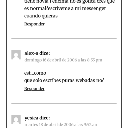
tiene novia i encima no es gotica cres que
es normal?escriveme a mi messenger
cuando quieras
Responder
alex-a
dice:
domingo 16 de abril de 2006 a las 8:55 pm
est…como
que solo escribes puras webadas no?
Responder
yesica
dice:
martes 18 de abril de 2006 a las 9:52 am