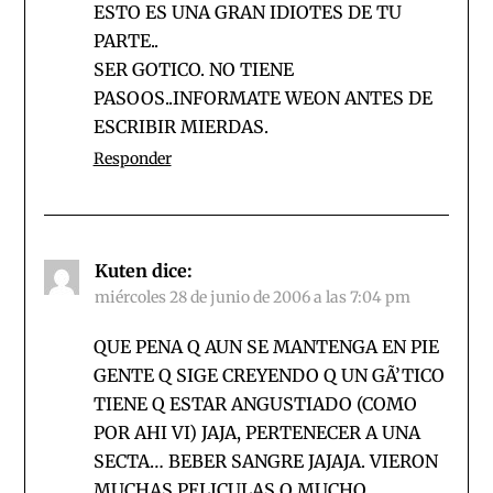
ESTO ES UNA GRAN IDIOTES DE TU
PARTE..
SER GOTICO. NO TIENE
PASOOS..INFORMATE WEON ANTES DE
ESCRIBIR MIERDAS.
Responder
Kuten
dice:
miércoles 28 de junio de 2006 a las 7:04 pm
QUE PENA Q AUN SE MANTENGA EN PIE
GENTE Q SIGE CREYENDO Q UN GÃ’TICO
TIENE Q ESTAR ANGUSTIADO (COMO
POR AHI VI) JAJA, PERTENECER A UNA
SECTA… BEBER SANGRE JAJAJA. VIERON
MUCHAS PELICULAS O MUCHO