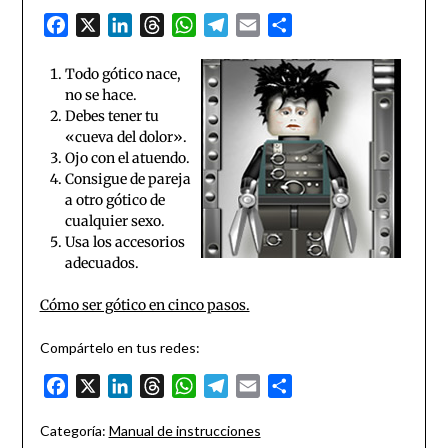
Facebook
X
LinkedIn
Threads
WhatsApp
Telegram
Email
Compartir
Todo gótico nace,
no se hace.
Debes tener tu
«cueva del dolor».
Ojo con el atuendo.
Consigue de pareja
a otro gótico de
cualquier sexo.
Usa los accesorios
adecuados.
Cómo ser gótico en cinco pasos.
Compártelo en tus redes:
Facebook
X
LinkedIn
Threads
WhatsApp
Telegram
Email
Compartir
Categoría:
Manual de instrucciones