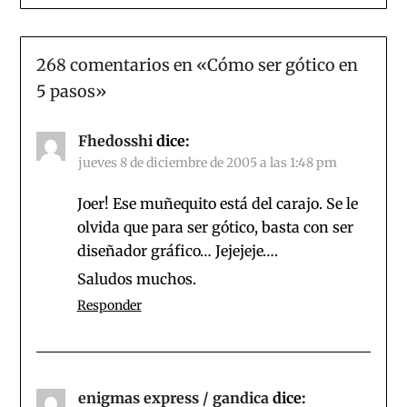
268 comentarios en «
Cómo ser gótico en
5 pasos
»
Fhedosshi
dice:
jueves 8 de diciembre de 2005 a las 1:48 pm
Joer! Ese muñequito está del carajo. Se le
olvida que para ser gótico, basta con ser
diseñador gráfico… Jejejeje….
Saludos muchos.
Responder
enigmas express / gandica
dice: