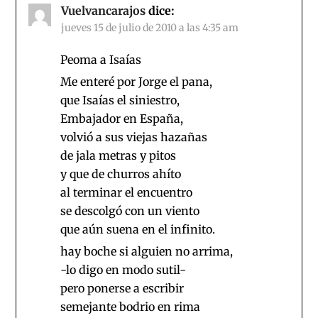
Vuelvancarajos
dice:
jueves 15 de julio de 2010 a las 4:35 am
Peoma a Isaías
Me enteré por Jorge el pana,
que Isaías el siniestro,
Embajador en España,
volvió a sus viejas hazañas
de jala metras y pitos
y que de churros ahíto
al terminar el encuentro
se descolgó con un viento
que aún suena en el infinito.
hay boche si alguien no arrima,
-lo digo en modo sutil-
pero ponerse a escribir
semejante bodrio en rima