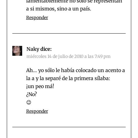
lamentablemente no sólo se representan
a si mismos, sino a un país.
Responder
Naky
dice:
miércoles 14 de julio de 2010 a las 7:49 pm
Ah… yo sólo le había colocado un acento a
la a y la separé de la primera sílaba:
¡un peo má!
¿No?
😉
Responder