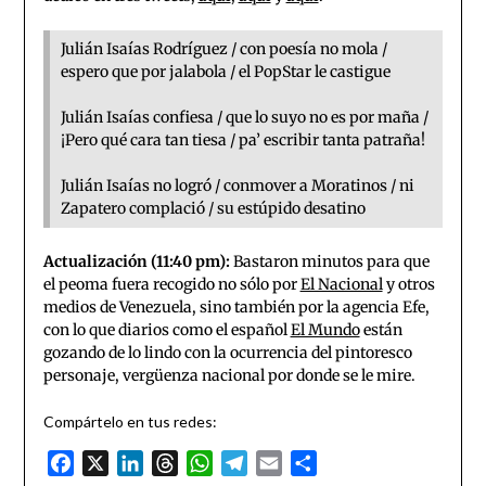
Julián Isaías Rodríguez / con poesía no mola /
espero que por jalabola / el PopStar le castigue
Julián Isaías confiesa / que lo suyo no es por maña /
¡Pero qué cara tan tiesa / pa’ escribir tanta patraña!
Julián Isaías no logró / conmover a Moratinos / ni
Zapatero complació / su estúpido desatino
Actualización (11:40 pm):
Bastaron minutos para que
el peoma fuera recogido no sólo por
El Nacional
y otros
medios de Venezuela, sino también por la agencia Efe,
con lo que diarios como el español
El Mundo
están
gozando de lo lindo con la ocurrencia del pintoresco
personaje, vergüenza nacional por donde se le mire.
Compártelo en tus redes:
Facebook
X
LinkedIn
Threads
WhatsApp
Telegram
Email
Compartir