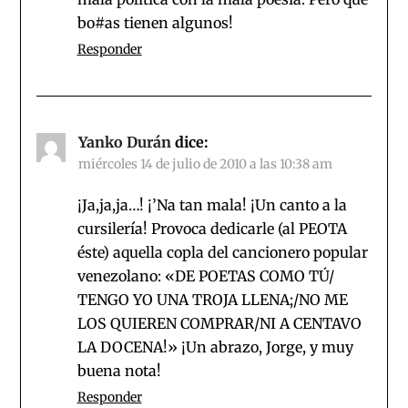
bo#as tienen algunos!
Responder
Yanko Durán
dice:
miércoles 14 de julio de 2010 a las 10:38 am
¡Ja,ja,ja…! ¡’Na tan mala! ¡Un canto a la
cursilería! Provoca dedicarle (al PEOTA
éste) aquella copla del cancionero popular
venezolano: «DE POETAS COMO TÚ/
TENGO YO UNA TROJA LLENA;/NO ME
LOS QUIEREN COMPRAR/NI A CENTAVO
LA DOCENA!» ¡Un abrazo, Jorge, y muy
buena nota!
Responder