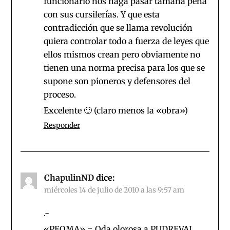
funcionario nos haga pasar tamaña pena
con sus cursilerías. Y que esta
contradicción que se llama revolución
quiera controlar todo a fuerza de leyes que
ellos mismos crean pero obviamente no
tienen una norma precisa para los que se
supone son pioneros y defensores del
proceso.
Excelente 🙂 (claro menos la «obra»)
Responder
ChapulinND
dice:
miércoles 14 de julio de 2010 a las 9:57 am
.-
«PEOMA» = Oda olorosa a PUDREVAL.