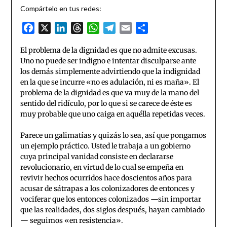
Compártelo en tus redes:
Facebook
X
LinkedIn
Threads
WhatsApp
Telegram
Email
Compartir
El problema de la dignidad es que no admite excusas.
Uno no puede ser indigno e intentar disculparse ante
los demás simplemente advirtiendo que la indignidad
en la que se incurre «no es adulación, ni es maña». El
problema de la dignidad es que va muy de la mano del
sentido del ridículo, por lo que si se carece de éste es
muy probable que uno caiga en aquélla repetidas veces.
Parece un galimatías y quizás lo sea, así que pongamos
un ejemplo práctico. Usted le trabaja a un gobierno
cuya principal vanidad consiste en declararse
revolucionario, en virtud de lo cual se empeña en
revivir hechos ocurridos hace doscientos años para
acusar de sátrapas a los colonizadores de entonces y
vociferar que los entonces colonizados —sin importar
que las realidades, dos siglos después, hayan cambiado
— seguimos «en resistencia».