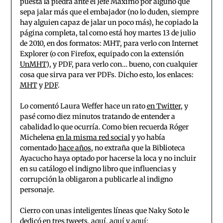
puesta la piedra ante el Jefe Máximo por alguno que
sepa jalar más que el embajador (no lo duden, siempre
hay alguien capaz de jalar un poco más), he copiado la
página completa, tal como está hoy martes 13 de julio
de 2010, en dos formatos: MHT, para verlo con Internet
Explorer (o con Firefox, equipado con la extensión
UnMHT
), y PDF, para verlo con… bueno, con cualquier
cosa que sirva para ver PDFs. Dicho esto, los enlaces:
MHT
y
PDF
.
Lo comentó Laura Weffer hace un rato
en Twitter
, y
pasé como diez minutos tratando de entender a
cabalidad lo que ocurría. Como bien recuerda Róger
Michelena
en la misma red social
y yo había
comentado
hace años
, no extraña que la Biblioteca
Ayacucho haya optado por hacerse la loca y no incluir
en su catálogo el indigno libro que influencias y
corrupción la obligaron a publicarle al indigno
personaje.
Cierro con unas inteligentes líneas que Naky Soto le
dedicó en tres tweets,
aquí
,
aquí
y
aquí
: