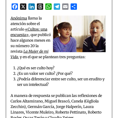
Facebook
X
LinkedIn
Threads
WhatsApp
Telegram
Email
Compartir
Anónima
llama la
atención sobre el
artículo
«Cultos: una
encuesta»,
que publicó
hace algunos meses en
su número 20 la
revista
La Mujer de mi
Vida,
y en el que se plantean tres preguntas:
¿Qué es ser culto hoy?
¿Es un valor ser culto? ¿Por qué?
¿Podría diferenciar entre ser culto, ser un erudito y
ser un intelectual?
A manera de respuesta se publican las reflexiones de
Carlos Altamirano, Miguel Brascó, Canela (Gigliola
Zecchin), Germán García, Jorge Halperín, Laura
Linares, Vicente Muleiro, Roberto Pettinato, Roberto
Rosler, Oscar Terán y Claudio Zeiger.