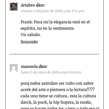
ártabro
dice:
viernes 2 de junio de 2006 a las 1:54 pm
Frank: Para mí la elegancia está en el
espíritu, no en la vestimenta.
Un saludo.
Responder
manuela
dice:
lunes 5 de junio de 2006 a las 8:48 pm
porq todos asimilan ser culto con saber
acerk del arte o pintores o la lectura!!???
cada uno tiene se cultura.. esta la cultura
darck, la puck, la hip hopera, la moda,
porq se hacen todos los q lern y todo eso si