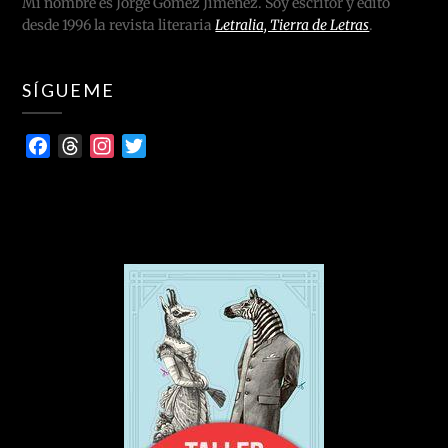
Mi nombre es Jorge Gómez Jiménez. Soy escritor y edito
desde 1996 la revista literaria
Letralia, Tierra de Letras
.
SÍGUEME
Facebook
Threads
Instagram
Twitter