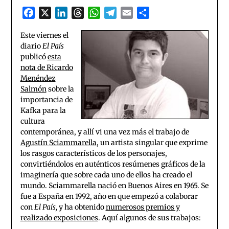
Facebook
X
LinkedIn
Threads
WhatsApp
Telegram
Email
Compartir
Este viernes
el
diario
El País
publicó
esta
nota de Ricardo
Menéndez
Salmón
sobre la
importancia de
Kafka para la
cultura
contemporánea, y allí vi una vez más el trabajo de
Agustín Sciammarella
, un artista singular que exprime
los rasgos característicos de los personajes,
convirtiéndolos en auténticos resúmenes gráficos de la
imaginería que sobre cada uno de ellos ha creado el
mundo. Sciammarella nació en Buenos Aires en 1965. Se
fue a España en 1992, año en que empezó a colaborar
con
El País,
y ha obtenido
numerosos premios y
realizado exposiciones
. Aquí algunos de sus trabajos: